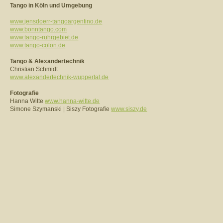
Tango in Köln und Umgebung
www.jensdoerr-tangoargentino.de
www.bonntango.com
www.tango-ruhrgebiet.de
www.tango-colon.de
Tango & Alexandertechnik
Christian Schmidt
www.alexandertechnik-wuppertal.de
Fotografie
Hanna Witte
www.hanna-witte.de
Simone Szymanski | Siszy Fotografie
www.siszy.de